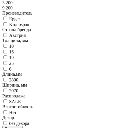
3 200
9 200
Производитель
Egger
Kronospan
Страна бренда
Австрия
Толщина, мм
10
16
19
25
6
Длина,мм
2800
Ширина, мм
2070
Распродажа
SALE
Влагостойкость
Нет
Декор
без декора