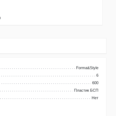
0
Forma&Style
6
600
Пластик БСП
Нет