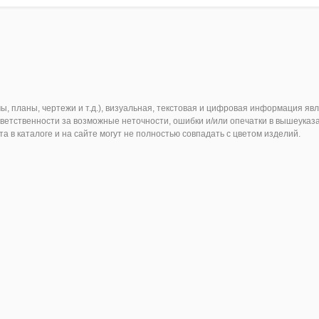
мы, планы, чертежи и т.д.), визуальная, текстовая и цифровая информация я
ветственности за возможные неточности, ошибки и/или опечатки в вышеуказ
в каталоге и на сайте могут не полностью совпадать с цветом изделий.