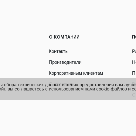
О КОМПАНИИ
П
Контакты
Р
Производители
Н
Корпоративным клиентам
П
О компании
В
ы сбора технических данных в целях предоставления вам лучш
йт, вы соглашаетесь с использованием нами cookie-файлов и с
С
К
У
Д