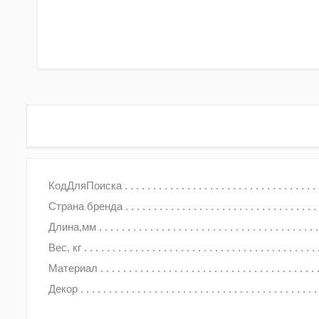
КодДляПоиска
Страна бренда
Длина,мм
Вес, кг
Материал
Декор