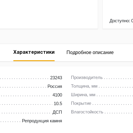
Доступно:
Подробное описание
Характеристики
Производитель
23243
Толщина, мм
Россия
Ширина, мм
4100
Покрытие
10.5
Влагостойкость
ДСП
Репродукция камня