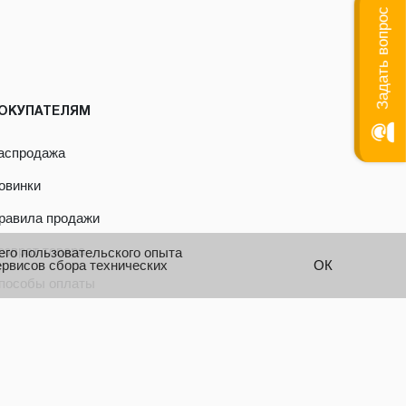
Задать вопрос
ОКУПАТЕЛЯМ
аспродажа
овинки
равила продажи
озврат товара
его пользовательского опыта
ервисов сбора технических
ОК
пособы оплаты
алькулятор веса фасадов
слуги
оставка