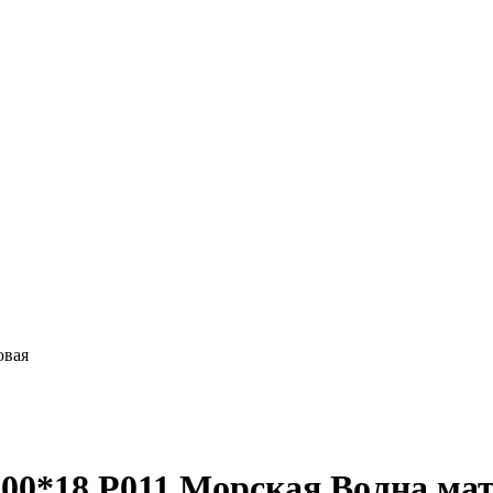
овая
00*18 P011 Морская Волна ма