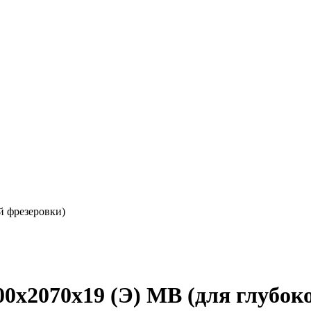
й фрезеровки)
0х2070х19 (Э) MB (для глубок