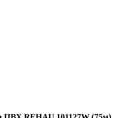
а ПВХ REHAU 101127W (75м)