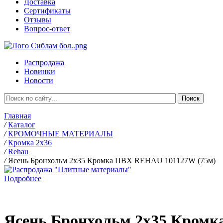
Доставка
Сертификаты
Отзывы
Вопрос-ответ
Распродажа
Новинки
Новости
Главная
/
Каталог
/
КРОМОЧНЫЕ МАТЕРИАЛЫ
/
Кромка 2х36
/
Rehau
/
Ясень Бронхольм 2х35 Кромка ПВХ REHAU 101127W (75м)
Подробнее
Ясень Бронхольм 2х35 Кромк