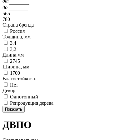
от
до
565
780
Страна бренда
Россия
Толщина, мм
3,4
3,2
Длина,мм
2745
Ширина, мм
1700
Влагостойкость
Нет
Декор
Однотонный
Репродукция дерева
ДВПО