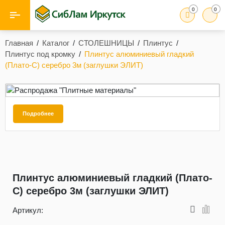
0
0
Назад
Главная
/
Каталог
/
СТОЛЕШНИЦЫ
/
Плинтус
/
Плинтус под кромку
/
Плинтус алюминиевый гладкий
Кухонные мойки
(Плато-С) серебро 3м (заглушки ЭЛИТ)
Столешницы/Плинтуса
ЛДСП
Подробнее
Фурнитура
Кромка
ДСП
Плинтус алюминиевый гладкий (Плато-
С) серебро 3м (заглушки ЭЛИТ)
МДФ
Артикул:
Фанера SyPly