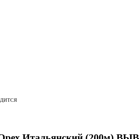
ВОДИТСЯ
м Орех Итальянский (200м) 