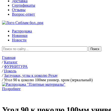
Доставка
Сертификаты
Отзывы
Вопрос-ответ
Распродажа
Новинки
Новости
Главная
/
Каталог
/
ФУРНИТУРА
/
Цоколь
/
Заглушки, углы к цоколю Рехау
/
Угол 90 к цоколю 100мм универ. хром (зеркальный)
Подробнее
Угол 90 к цоколю 100мм униве