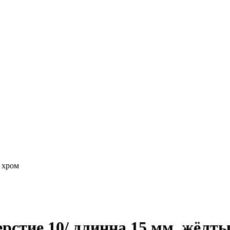
 хром
рстие 10/ длинна 15 мм, жёлт