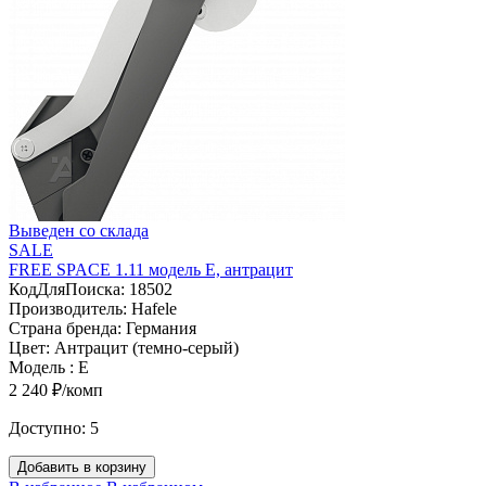
Выведен со склада
SALE
FREE SPACE 1.11 модель E, антрацит
КодДляПоиска:
18502
Производитель:
Hafele
Страна бренда:
Германия
Цвет:
Антрацит (темно-серый)
Модель :
E
2 240 ₽/комп
Доступно:
5
Добавить в корзину