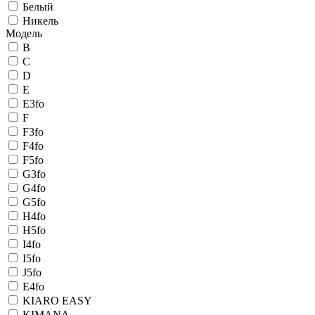
Белый
Никель
Модель
B
C
D
E
E3fo
F
F3fo
F4fo
F5fo
G3fo
G4fo
G5fo
H4fo
H5fo
I4fo
I5fo
J5fo
E4fo
KIARO EASY
KIMANA