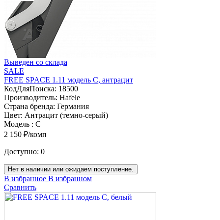
Выведен со склада
SALE
FREE SPACE 1.11 модель C, антрацит
КодДляПоиска:
18500
Производитель:
Hafele
Страна бренда:
Германия
Цвет:
Антрацит (темно-серый)
Модель :
C
2 150 ₽/комп
Доступно:
0
Нет в наличии или ожидаем поступление.
В избранное
В избранном
Сравнить