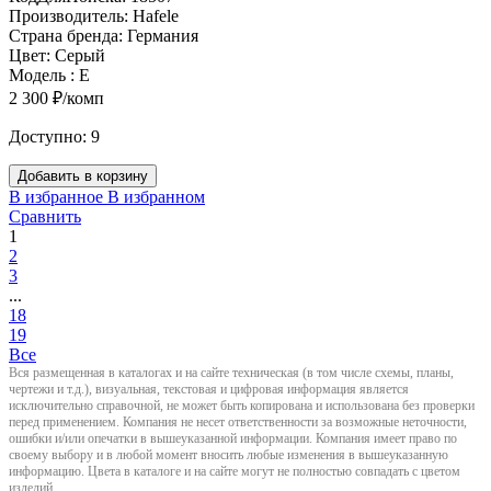
Производитель:
Hafele
Страна бренда:
Германия
Цвет:
Серый
Модель :
E
2 300 ₽/комп
Доступно:
9
Добавить в корзину
В избранное
В избранном
Сравнить
1
2
3
...
18
19
Все
Вся размещенная в каталогах и на сайте техническая (в том числе схемы, планы,
чертежи и т.д.), визуальная, текстовая и цифровая информация является
исключительно справочной, не может быть копирована и использована без проверки
перед применением. Компания не несет ответственности за возможные неточности,
ошибки и/или опечатки в вышеуказанной информации. Компания имеет право по
своему выбору и в любой момент вносить любые изменения в вышеуказанную
информацию. Цвета в каталоге и на сайте могут не полностью совпадать с цветом
изделий.