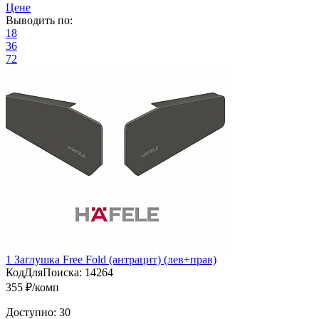
Цене
Выводить по:
18
36
72
1 Заглушка Free Fold (антрацит) (лев+прав)
КодДляПоиска:
14264
355 ₽/комп
Доступно:
30